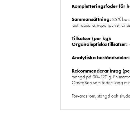
Kompletteringsfoder för
Sammansättning:
25 % bockh
jäst, rapsolja, nyponpulver, citr
Tillsatser (per kg):
Organoleptiska tillsatser:
4
Analytiska beståndsdelar:
Rekommenderat intag (per
mängd på 90–120 g. En mätbägar
GastroSan som fodertillägg min
Förvaras torrt, stängd och skyd