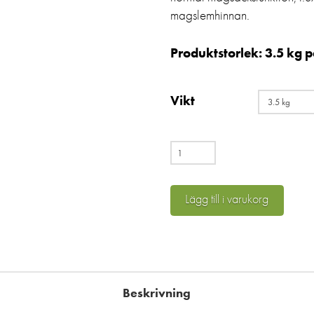
magslemhinnan.
Produktstorlek: 3.5 kg pe
Vikt
GastroSan
mängd
Lägg till i varukorg
Beskrivning