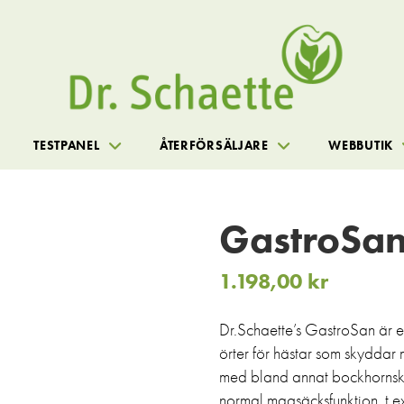
TESTPANEL
ÅTERFÖRSÄLJARE
WEBBUTIK
GastroSa
1.198,00
kr
Dr.Schaette’s GastroSan är 
örter för hästar som skydda
med bland annat bockhornskl
normal magsäcksfunktion, t.ex