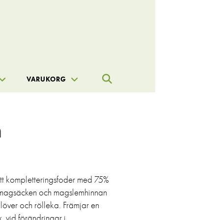
ÅF-login
VARUKORG
n
ett kompletteringsfoder med 75%
r magsäcken och magslemhinnan
över och rölleka. Främjar en
. vid förändringar i