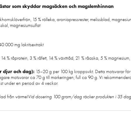
 hästar som skyddar magsäcken och magslemhinnan
ornsklöverfrön, 15 % rölleka, aroniapressrester, melissblad, magnesi
usskal, magnesiumsulfat
0 000 mg lakritsextrakt
14 % råprotein, 3 % råfett, 14 % växttråd, 21 % råaska, 5 % magnesium,
 djur och dag):
15–20 g per 100 kg kroppsvikt. Detta motsvarar fö
e motsvarar ca 70 g till markeringen; full ca 90 g. Vi rekommenderar
st under en period av 4 veckor.
dad från värme!
Vid dosering 100 gram/dag räcker produkten i 35 dag