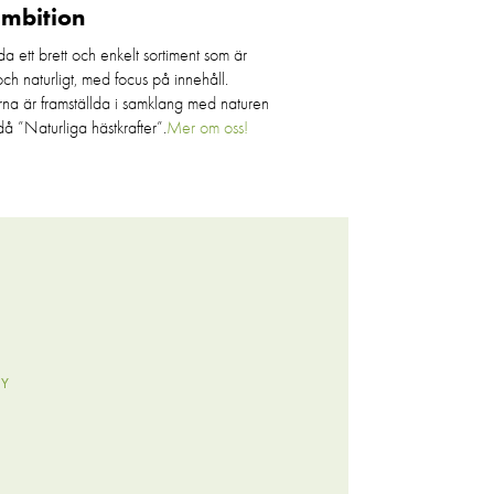
ambition
da ett brett och enkelt sortiment som är
 och naturligt, med focus på innehåll.
rna är framställda i samklang med naturen
då ”Naturliga hästkrafter”.
Mer om oss!
CY