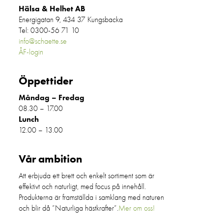
hästapotek!
Hälsa & Helhet AB
Energigatan 9, 434 37 Kungsbacka
• Kisel • Ledkur pellets • Ledkur liquid
Tel: 0300-56 71 10
info@schaette.se
• Herb Mineral 32%
ÅF-login
Öppettider
Måndag – Fredag
08.30 – 17.00
Lunch
12.00 – 13.00
Vår ambition
Att erbjuda ett brett och enkelt sortiment som är
effektivt och naturligt, med focus på innehåll.
Produkterna är framställda i samklang med naturen
och blir då ”Naturliga hästkrafter”.
Mer om oss!