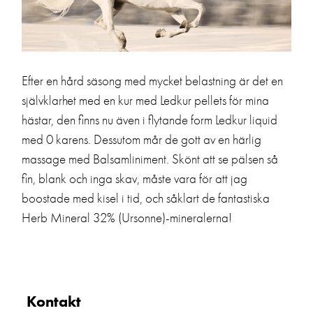
Efter en hård säsong med mycket belastning är det en
självklarhet med en kur med Ledkur pellets för mina
Till butiken!
hästar, den finns nu även i flytande form Ledkur liquid
med 0 karens. Dessutom mår de gott av en härlig
återhämta sig under vinter.
massage med Balsamliniment. Skönt att se pälsen så
Här hittar du det som hjälper hästen att
fin, blank och inga skav, måste vara för att jag
Webbutiken
boostade med kisel i tid, och såklart de fantastiska
Herb Mineral 32% (Ursonne)-mineralerna!
Naturen
Kontakt