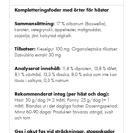
Kompletteringsfoder med örter för hästar
Sammansättning:
17 % olibanum (Boswellia),
karoten, vetegrynskli, äppelrester, maltgroddar,
sojaolja, jäst, kolsyrad algkalk.
Tillsatser:
Kieselgur 100 mg. Organoleptiska tillsatser:
Djävulsklo extrakt 30 mg
Analyserat innehåll:
11,8 % råprotein, 13,8 % råfett,
8,1 % växttråd, 13,3 % råaska, 8,0 % aska som inte kan
lösas i saltsyra, 0,3 % natrium
Rekommenderat intag (per häst och dag):
Häst: 50 g/dag (= 2 mått). Ponny: 25 g/dag (= 1
mått). Blandas ut i det dagliga fodret. Doseringsperiod:
Minst 60-90 dagar. Produkten förvaras stängd, svalt
och torrt.
Ges i akut fas vid sträckningar, stoppskador