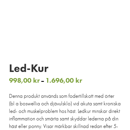
Led-Kur
998,00
kr
1.696,00
kr
Prisintervall:
–
998,00 kr
till
1.696,00 kr
Denna produkt används som fodertillskott med örter
(bl a boswellia och djävulsklo) vid akuta samt kroniska
led- och muskelproblem hos häst. Ledkur minskar direkt
inflammation och smärta samt skyddar lederna på din
häst eller ponny. Visar märkbar skillnad redan efter 5-